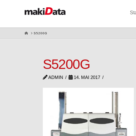
St
HOME
S5200G
S5200G
ADMIN
14. MAI 2017