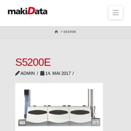
Nav
HOME
S5200E
S5200E
ADMIN
14. MAI 2017