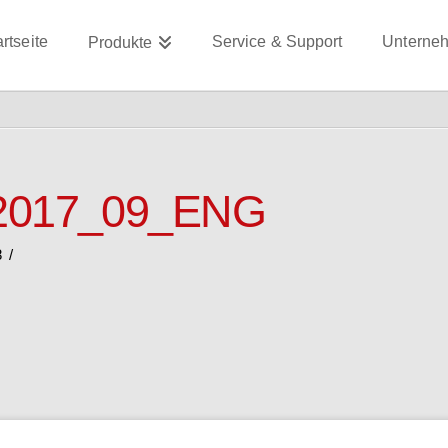
artseite
Service & Support
Unterne
Produkte
2017_09_ENG
8