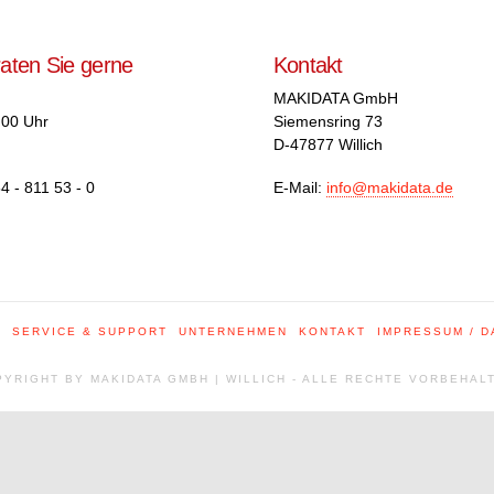
raten Sie gerne
Kontakt
MAKIDATA GmbH
.00 Uhr
Siemensring 73
D-47877 Willich
4 - 811 53 - 0
E-Mail:
info@makidata.de
E
SERVICE & SUPPORT
UNTERNEHMEN
KONTAKT
IMPRESSUM / 
YRIGHT BY MAKIDATA GMBH | WILLICH - ALLE RECHTE VORBEHAL