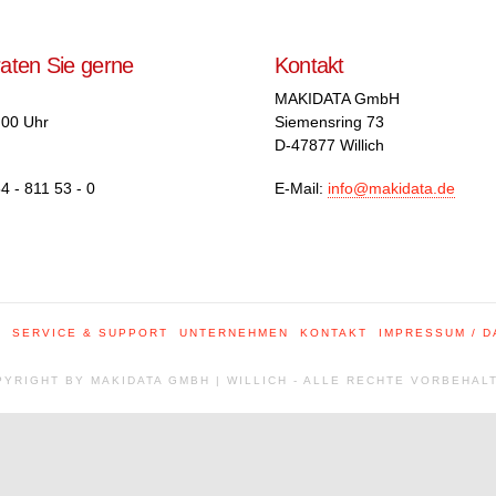
raten Sie gerne
Kontakt
MAKIDATA GmbH
.00 Uhr
Siemensring 73
D-47877 Willich
4 - 811 53 - 0
E-Mail:
info@makidata.de
E
SERVICE & SUPPORT
UNTERNEHMEN
KONTAKT
IMPRESSUM / 
YRIGHT BY MAKIDATA GMBH | WILLICH - ALLE RECHTE VORBEHAL