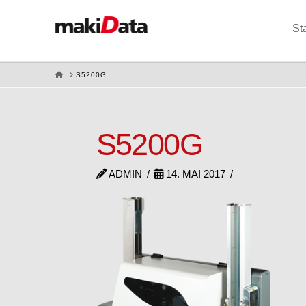
St
HOME
S5200G
S5200G
ADMIN
14. MAI 2017