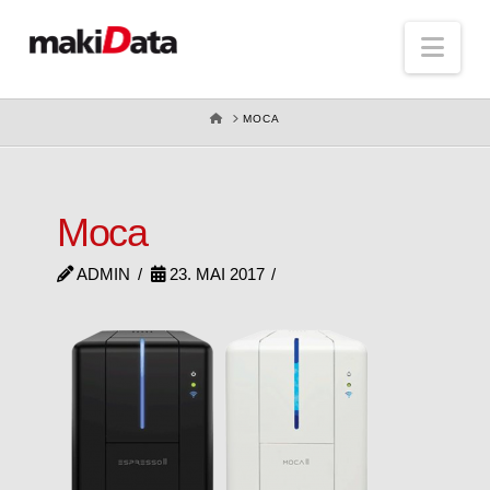
Nav
HOME
MOCA
Moca
ADMIN
23. MAI 2017