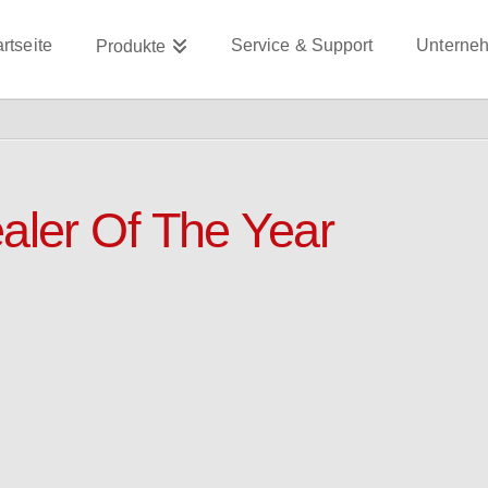
artseite
Service & Support
Unterne
Produkte
ler Of The Year