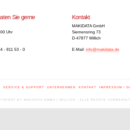
raten Sie gerne
Kontakt
MAKIDATA GmbH
.00 Uhr
Siemensring 73
D-47877 Willich
4 - 811 53 - 0
E-Mail:
info@makidata.de
E
SERVICE & SUPPORT
UNTERNEHMEN
KONTAKT
IMPRESSUM / 
YRIGHT BY MAKIDATA GMBH | WILLICH - ALLE RECHTE VORBEHAL